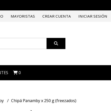
TO
MAYORISTAS
CREAR CUENTA
INICIAR SESIÓN
NTES
0
by
Chipá Panamby x 250 g (freezados)